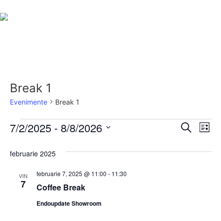
Break 1
Evenimente
Break 1
Navig
Na
7/2/2025
 - 
8/8/2026
Caută
Listă
Selectează
în
în
data.
februarie 2025
vi
vizual
Ev
februarie 7, 2025 @ 11:00
-
11:30
VIN
și
7
Coffee Break
căuta
Endoupdate Showroom