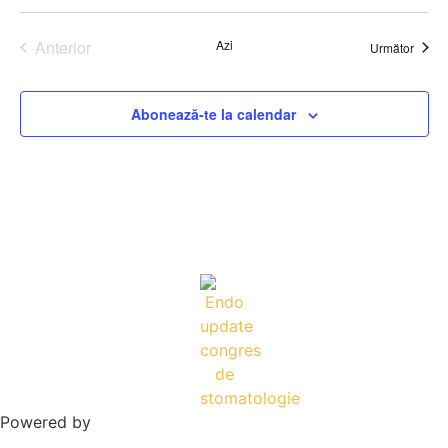
Even
Evenimente
Anterior
Azi
Eveni
Următor
Abonează-te la calendar
Powered by