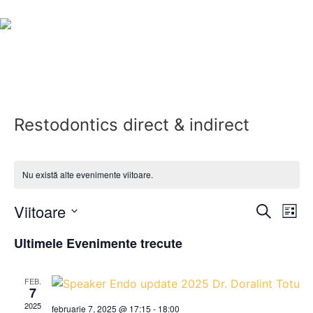
Restodontics direct & indirect
Nu există alte evenimente viitoare.
Navig
Na
Viitoare
Caută
Listă
Selectează
în
în
data.
Ultimele Evenimente trecute
vi
vizual
Ev
FEB.
și
7
2025
februarie 7, 2025 @ 17:15
-
18:00