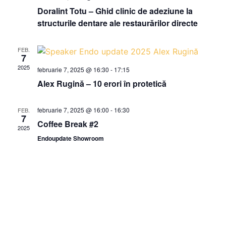
căuta
Doralint Totu – Ghid clinic de adeziune la
Even
structurile dentare ale restaurărilor directe
FEB.
7
2025
februarie 7, 2025 @ 16:30
-
17:15
Alex Rugină – 10 erori în protetică
februarie 7, 2025 @ 16:00
-
16:30
FEB.
7
Coffee Break #2
2025
Endoupdate Showroom