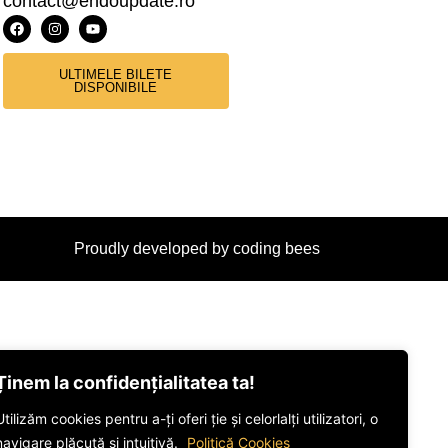
contact@endoupdate.ro
ULTIMELE BILETE
DISPONIBILE
Proudly developed by coding bees
Ținem la confidențialitatea ta!
Utilizăm cookies pentru a-ți oferi ție și celorlalți utilizatori, o
navigare plăcută și intuitivă.
Politică Cookies