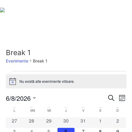
Break 1
Evenimente
Break 1
Nu există alte evenimente viitoare.
Notificare
Navig
Na
6/8/2026
Caută
Lună
Selectează
în
în
data.
Calendarul
L
MA
MI
J
V
S
D
vi
vizual
0 evenimente
0 evenimente
0 evenimente
0 evenimente
0 evenimente
0 evenimente
0 even
27
28
29
30
31
1
2
Evenimente
Ev
0 evenimente
0 evenimente
0 evenimente
0 evenimente
0 evenimente
0 evenimente
0 even
3
4
5
6
7
8
9