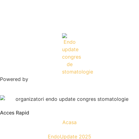
Powered by
Acces Rapid
Acasa
EndoUpdate 2025